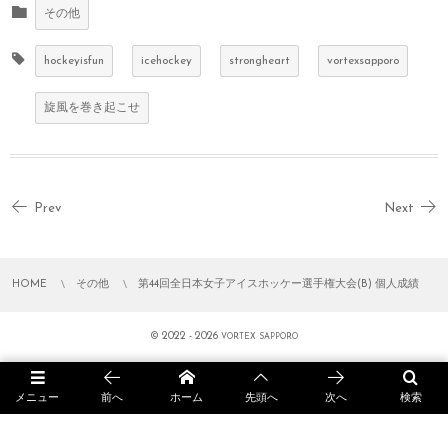
その他
hockeyisfun
icehockey
strongheart
vortexsapporo
旋風を巻き起こせ
Prev
Next
HOME
その他
第44回全日本女子アイスホッケー選手権大会(B) 個人成績
© 2022 - 2026
VORTEX SAPPORO
メニュー
前へ
ホーム
先頭へ
次へ
検索