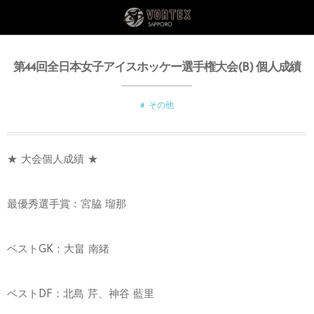
第44回全日本女子アイスホッケー選手権大会(B) 個人成績
その他
★ 大会個人成績 ★
最優秀選手賞：宮脇 瑠那
ベストGK：大畠 南緒
ベストDF：北島 芹、神谷 藍里