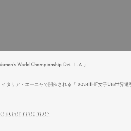
omen’s World Championship Dvi. Ⅰ-A 」
、イタリア・エーニャで開催される「 2024IIHF女子U18世界選手権 
🇭🇺🇦🇹🇫🇷🇮🇹🇯🇵