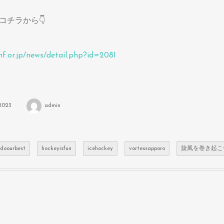
コチラから👇
hf.or.jp/news/detail.php?id=2081
2023
admin
doourbest
hockeyisfun
icehockey
vortexsapporo
旋風を巻き起こ