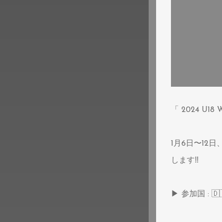
「 2024 U18 W
1月6日〜12日
します‼️
▶︎ 参加国 : 🇩