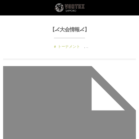
【🏒大会情報🏒】
トーナメント
, …