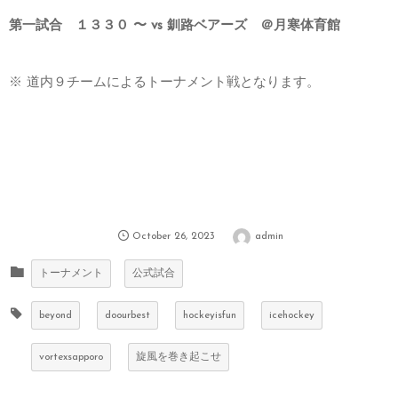
第一試合 １３３０ 〜 vs 釧路ベアーズ ＠月寒体育館
※ 道内９チームによるトーナメント戦となります。
October
26
,
2023
admin
トーナメント
公式試合
beyond
doourbest
hockeyisfun
icehockey
vortexsapporo
旋風を巻き起こせ