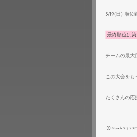
3/19(日) 
最終順位は第
チームの最大
この大会をもっ
たくさんの応
March
20
,
202