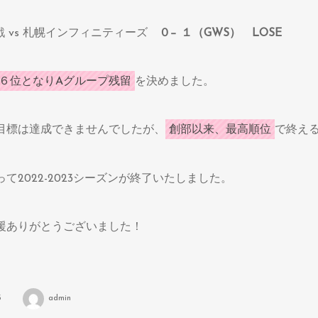
順位戦 vs 札幌インフィニティーズ
０− １（GWS）
LOSE
６位となりAグループ残留
を決めました。
目標は達成できませんでしたが、
創部以来、最高順位
で終え
て2022-2023シーズンが終了いたしました。
援ありがとうございました！
3
admin