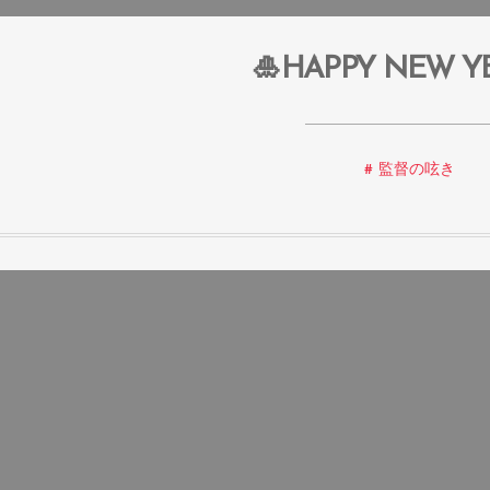
🎍HAPPY NEW Y
監督の呟き