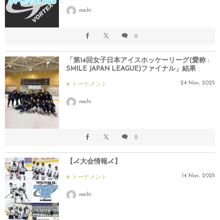
nachi
0
「第14回女子日本アイスホッケーリーグ(愛称 :
SMILE JAPAN LEAGUE)ファイナル」結果
24
Nov
,
2025
トーナメント
nachi
0
【🏒大会情報🏒】
14
Nov
,
2025
トーナメント
nachi