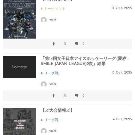
17
Oct
,
2025
トーナメント
nachi
0
「第14回女子日本アイスホッケーリーグ(愛称 :
SMILE JAPAN LEAGUE)2次」結果
13
Oct
,
2025
リーグ戦
nachi
0
【🏒大会情報🏒】
4
Oct
,
2025
リーグ戦
nachi