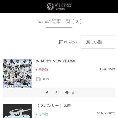
nachiの記事一覧 ( 2 )
並べ替え
🎍HAPPY NEW YEAR🎍
1
Jan
,
2026
未分類
nachi
0
【 スポンサー 】🤝🏻
30
Nov
,
2025
その他