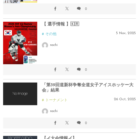
0
【 選手情報 】🇰🇷
5
Nov
,
2025
その他
nachi
0
「第39回道新杯争奪全道女子アイスホッケー大
会」結果
26
Oct
,
2025
トーナメント
nachi
0
【🏒大会情報🏒】